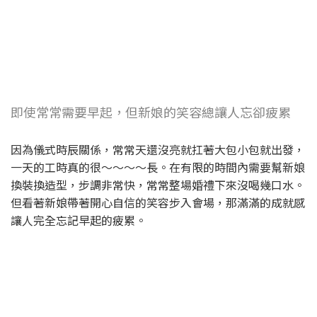
即使常常需要早起，但新娘的笑容總讓人忘卻疲累
因為儀式時辰關係，常常天還沒亮就扛著大包小包就出發，
一天的工時真的很～～～～長。在有限的時間內需要幫新娘
換裝換造型，步調非常快，常常整場婚禮下來沒喝幾口水。
但看著新娘帶著開心自信的笑容步入會場，那滿滿的成就感
讓人完全忘記早起的疲累。