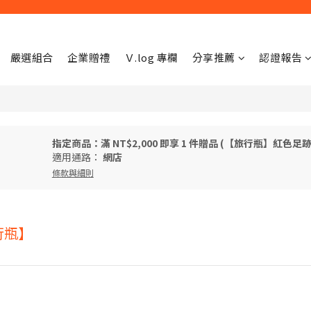
嚴選組合
企業贈禮
Ｖ.log 專欄
分享推薦
認證報告
指定商品：滿 NT$2,000 即享 1 件贈品 (【旅行瓶】紅色足跡
適用通路：
網店
條款與細則
旅行瓶】