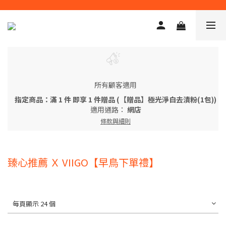
所有顧客適用
指定商品：滿 1 件 即享 1 件贈品 (【贈品】極光淨白去漬粉(1包))
適用通路：
網店
條款與細則
臻心推薦 Ｘ VIIGO【早鳥下單禮】
每頁顯示 24 個