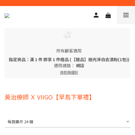
所有顧客適用
指定商品：滿 1 件 即享 1 件贈品 (【贈品】極光淨白去漬粉(1包))
適用通路：
網店
條款與細則
黃治療師 Ｘ VIIGO【早鳥下單禮】
每頁顯示 24 個