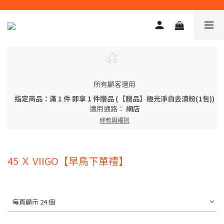
所有顧客適用
指定商品：滿 1 件 即享 1 件贈品 (【贈品】極光淨白去漬粉(1包))
適用通路：
網店
條款與細則
45 Ｘ VIIGO【早鳥下單禮】
每頁顯示 24 個